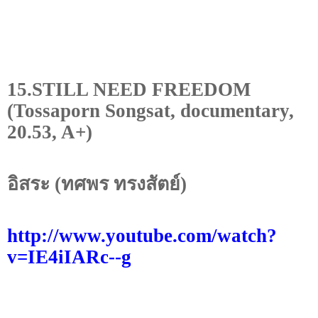
15.STILL NEED FREEDOM
(Tossaporn Songsat, documentary,
20.53, A+)
อิสระ (ทศพร ทรงสัตย์)
http://www.youtube.com/watch?
v=IE
4
iIARc--g