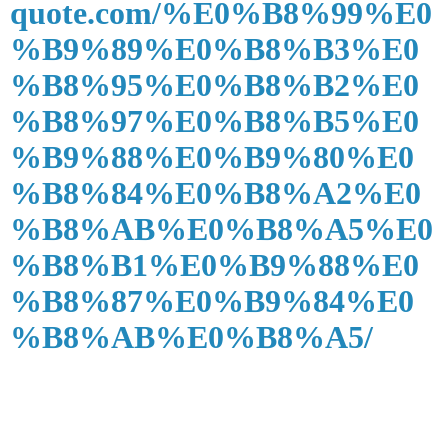
quote.com/%E
0%
B
8%99%
E
0
%
B
9%89%
E
0%
B
8%
B
3%
E
0
%
B
8%95%
E
0%
B
8%
B
2%
E
0
%
B
8%97%
E
0%
B
8%
B
5%
E
0
%
B
9%88%
E
0%
B
9%80%
E
0
%
B
8%84%
E
0%
B
8%
A
2%
E
0
%
B
8%
AB%E
0%
B
8%
A
5%
E
0
%
B
8%
B
1%
E
0%
B
9%88%
E
0
%
B
8%87%
E
0%
B
9%84%
E
0
%
B
8%
AB%E
0%
B
8%
A
5/